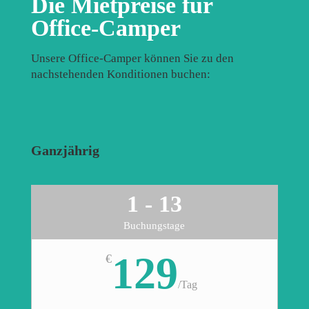
Die Mietpreise für
Office-Camper
Unsere Office-Camper können Sie zu den
nachstehenden Konditionen buchen:
Ganzjährig
1 - 13
Buchungstage
129
€
/
Tag