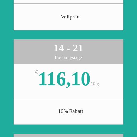
Vollpreis
14 - 21
Buchungstage
116,10
€
/
Tag
10% Rabatt