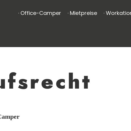
· Office-Camper
· Mietpreise
· Workatio
ufsrecht
-Camper